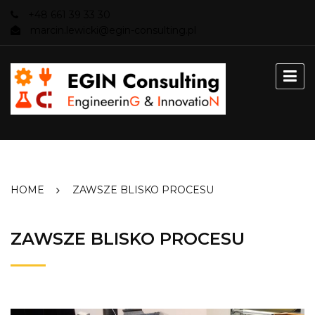
Skip
+48 661 39 33 30
to
marcin.lewicki@egin-consulting.pl
content
HOME
ZAWSZE BLISKO PROCESU
ZAWSZE BLISKO PROCESU